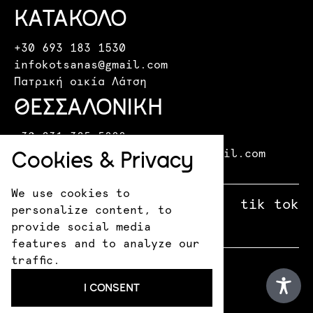
ΚΑΤΑΚΟΛΟ
+30 693 183 1530
infokotsanas@gmail.com
Πατρική οικία Λάτση
ΘΕΣΣΑΛΟΝΙΚΗ
+30 231 325 5888
Cookies & Privacy
kotsanasmuseumthessaloniki@gmail.com
Λεωφόρος Μίκη Θεοδωράκη 15
We use cookies to
facebook
X
instagram
tik tok
personalize content, to
provide social media
features and to analyze our
traffic.
© 2026 Kotsanas Museum
I CONSENT
Πολιτική Απορρήτου