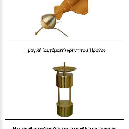
Η μαγική (αυτόματη) κρήνη του Ήρωνος
Η πυροσβεστική αντλία των Κτησιβίου και Ήρωνος