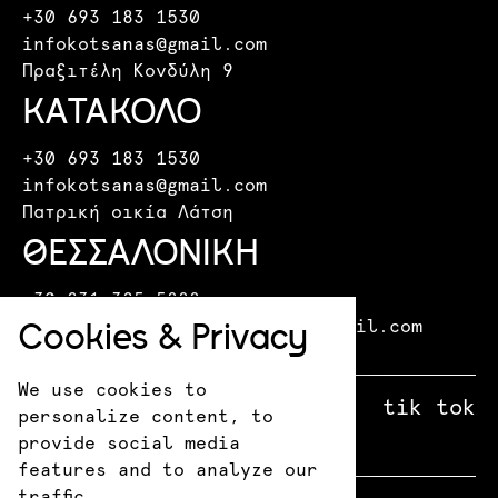
+30 693 183 1530
infokotsanas@gmail.com
Πραξιτέλη Κονδύλη 9
ΚΑΤΑΚΟΛΟ
+30 693 183 1530
infokotsanas@gmail.com
Πατρική οικία Λάτση
ΘΕΣΣΑΛΟΝΙΚΗ
+30 231 325 5888
Cookies & Privacy
kotsanasmuseumthessaloniki@gmail.com
Λεωφόρος Μίκη Θεοδωράκη 15
We use cookies to
facebook
X
instagram
tik tok
personalize content, to
provide social media
features and to analyze our
traffic.